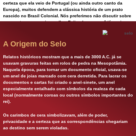
certeza que ela veio de Portugal (ou ainda outro canto da
Europa), muitos defendem a clássica história de um prato
nascido no Brasil Colonial. Nós preferimos não discutir sobre
o assunto, mas servir a melhor Feijoada que você já ouviu
falar.
A Origem do Selo
Relatos históricos mostram que a mais de 3000 A.C. já se
usavam gravuras feitas em rolos de pedra na Mesopotâmia.
Naquela época, para tornar um documento oficial, usava-se
um anel de joias marcado com cera derretida. Para lacrar os
documentos e cartas foi criado o anel-sinete, um anel
especialmente entalhado com símbolos da realeza de cada
local (normalmente coroas ou outros símbolos importantes do
rei).
Os carimbos de cera simbolizavam, além de poder,
privacidade e a certeza que as correspondências chegariam
ao destino sem serem violadas.