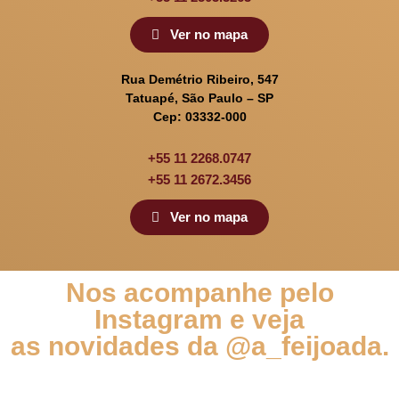
Ver no mapa
Rua Demétrio Ribeiro, 547
Tatuapé, São Paulo – SP
Cep: 03332-000
+55 11 2268.0747
+55 11 2672.3456
Ver no mapa
Nos acompanhe pelo
Instagram e veja
as novidades da @a_feijoada.