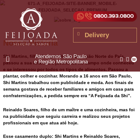
Delivery
Nossa História
Atendemos São Paulo
Shi Martins
, filha de agricultores da região Norte do País,
e Região Metropolitana
passou a sua infância e juventude no campo onde conheceu
e se interessou por todos os tipos de alimentos. Passou a
plantar, colher e cozinhar. Morando a 16 anos em São Paulo,
Shi Martins trabalhou com publicidade e moda. Aos finais de
semana gostava de receber familiares e amigos em casa para
confraternizações, a pedida sempre era “A Feijoada da Shi”.
Reinaldo Soares
, filho de um maître e uma cozinheira, mas foi
na publicidade que seguiu carreira e realizou seus projetos
profissionais em que atua até hoje.
Esse casamento duplo: Shi Martins e Reinaldo Soares,