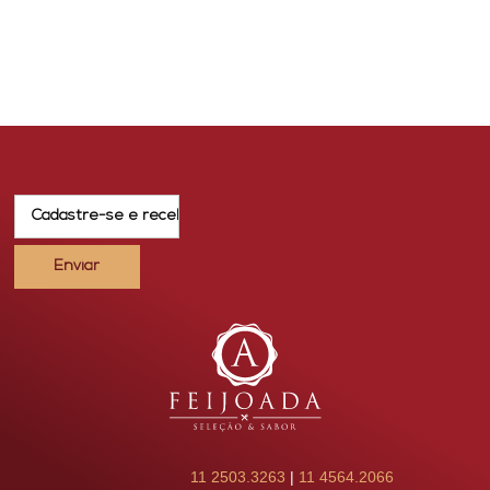
11 2503.3263
|
11 4564.2066